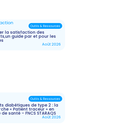
Outils & Ressources
r la satisfaction des
ts,un guide par et pour les
es
Août 2026
Outils & Ressources
ts diabétiques de type 2 : la
he « Patient traceur » en
e de santé – FNCS STARAQS
Août 2026