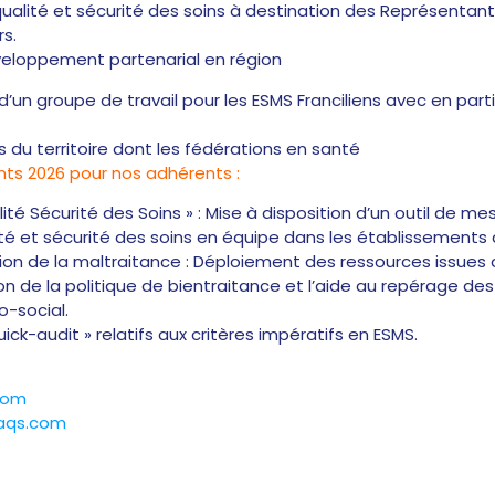
 qualité et sécurité des soins à destination des Représentan
s.
éveloppement partenarial en région
d’un groupe de travail pour les ESMS Franciliens avec en parti
s du territoire dont les fédérations en santé
ts 2026 pour nos adhérents :
té Sécurité des Soins » : Mise à disposition d’un outil de m
lité et sécurité des soins en équipe dans les établissements
tion de la maltraitance : Déploiement des ressources issue
on de la politique de bientraitance et l’aide au repérage de
o-social.
ick-audit » relatifs aux critères impératifs en ESMS.
com
aqs.com