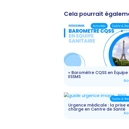
Cela pourrait égalem
Activités
Outils & R
« Baromètre CQSS en Équipe 
ESSMS
Ao
Outils & R
Urgence médicale : la prise 
charge en Centre de Santé
Ao