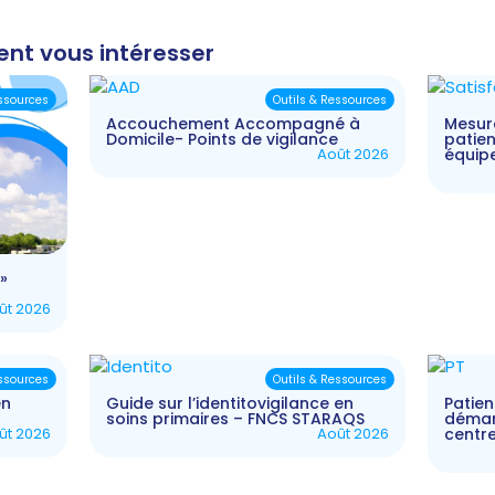
ent vous intéresser
essources
Outils & Ressources
Accouchement Accompagné à
Mesure
Domicile- Points de vigilance
patien
Août 2026
équip
»
ût 2026
essources
Outils & Ressources
en
Guide sur l’identitovigilance en
Patien
soins primaires – FNCS STARAQS
démarc
ût 2026
Août 2026
centr