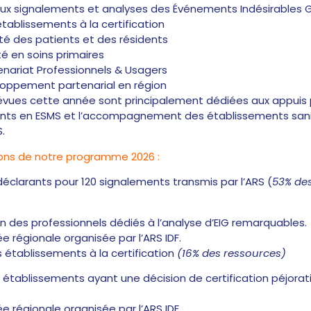
ux signalements et analyses des
Événements Indésirables G
blissements à la certification
ité des patients et des résidents
té en soins primaires
ariat Professionnels & Usagers
loppement partenarial en région
vues cette année sont principalement dédiées aux appuis po
nts en ESMS et l’accompagnement des établissements sanita
.
ions de notre programme 2026 :
éclarants pour 120 signalements transmis par l’ARS
(
53% des
n des professionnels dédiés à l’analyse d’EIG remarquables.
e régionale organisée par l’ARS IDF.
tablissements à la certification
(16% des ressources)
 établissements ayant une décision de certification péjorativ
e régionale organisée par l’ARS IDF.