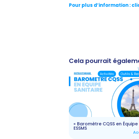
Pour plus d’information : cli
Cela pourrait égalem
Activités
Outils & R
« Baromètre CQSS en Équipe 
ESSMS
Ao