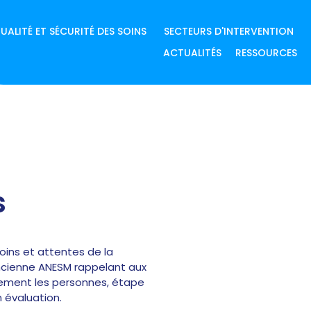
UALITÉ ET SÉCURITÉ DES SOINS
SECTEURS D'INTERVENTION
ACTUALITÉS
RESSOURCES
s
oins et attentes de la
’ancienne ANESM rappelant aux
itement les personnes, étape
n évaluation.