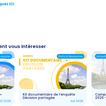
quez ICI
ent vous intéresser
essources
Outils & Ressources
Actuali
»
Kit documentaire de l’enquête
Campa
Décision partagée
2026 
ût 2026
Juil 2026