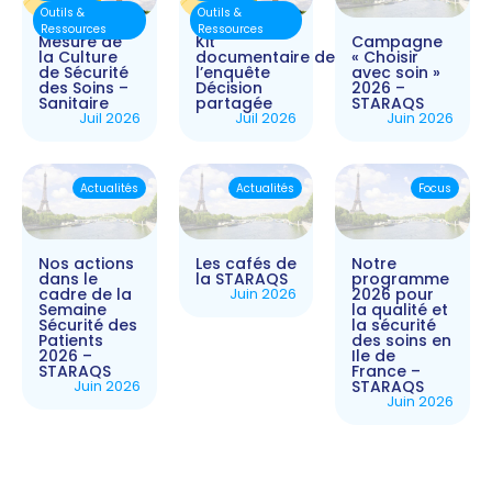
Outils &
Outils &
Ressources
Ressources
Mesure de
Kit
Campagne
la Culture
documentaire de
« Choisir
de Sécurité
l’enquête
avec soin »
des Soins –
Décision
2026 –
Sanitaire
partagée
STARAQS
Juil 2026
Juil 2026
Juin 2026
Actualités
Actualités
Focus
Nos actions
Les cafés de
Notre
dans le
la STARAQS
programme
cadre de la
Juin 2026
2026 pour
Semaine
la qualité et
Sécurité des
la sécurité
Patients
des soins en
2026 –
Ile de
STARAQS
France –
Juin 2026
STARAQS
Juin 2026