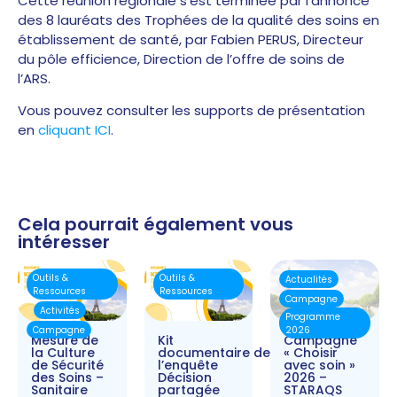
Cette réunion régionale s’est terminée par l’annonce
des 8 lauréats des Trophées de la qualité des soins en
établissement de santé, par Fabien PERUS, Directeur
du pôle efficience, Direction de l’offre de soins de
l’ARS.
Vous pouvez consulter les supports de présentation
en
cliquant ICI
.
Cela pourrait également vous
intéresser
Outils &
Outils &
Actualités
Ressources
Ressources
Campagne
Activités
Programme
Campagne
2026
Mesure de
Kit
Campagne
la Culture
documentaire de
« Choisir
de Sécurité
l’enquête
avec soin »
des Soins –
Décision
2026 –
Sanitaire
partagée
STARAQS