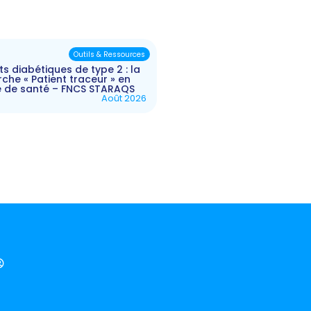
Outils & Ressources
ts diabétiques de type 2 : la
he « Patient traceur » en
e de santé – FNCS STARAQS
Août 2026