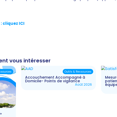
 cliquez ICI
ent vous intéresser
essources
Outils & Ressources
Accouchement Accompagné à
Mesure
Domicile- Points de vigilance
patien
Août 2026
équip
»