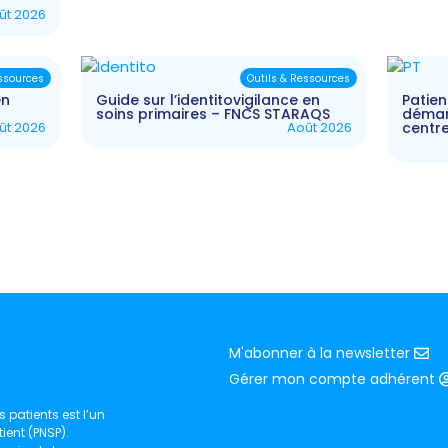
ût 2026
essources
Outils & Ressources
en
Guide sur l’identitovigilance en
Patien
soins primaires – FNCS STARAQS
démarc
ût 2026
Août 2026
centr
M'abonner à la newsletter
Gérer mon compte adhérent
 patients est l’un
ient (PNSP).