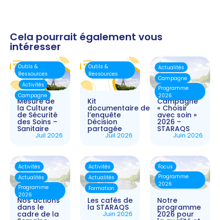
Cela pourrait également vous
intéresser
Outils &
Outils &
Actualités
Ressources
Ressources
Campagne
Activités
Programme
Campagne
2026
Mesure de
Kit
Campagne
la Culture
documentaire de
« Choisir
de Sécurité
l’enquête
avec soin »
des Soins –
Décision
2026 –
Sanitaire
partagée
STARAQS
Juil 2026
Juil 2026
Juin 2026
Activités
Activités
Focus
Programme
Actualités
Actualités
2026
Programme
Formation
2026
Nos actions
Les cafés de
Notre
dans le
la STARAQS
programme
cadre de la
Juin 2026
2026 pour