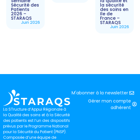
Semaine
la qualité et
Sécurité des
la sécurité
Patients
des soins en
2026 –
Ile de
STARAQS
France –
Juin 2026
STARAQS
Juin 2026
M'abonner à la newsletter
Gérer mon compte
adhérent
La STructure d’Appui Régionale à
la Qualité des soins et à la Sécurité
des patients est l’un des dispositifs
prévus par le Programme National
pour la Sécurité du Patient (PNSP).
Composée d’une équipe de