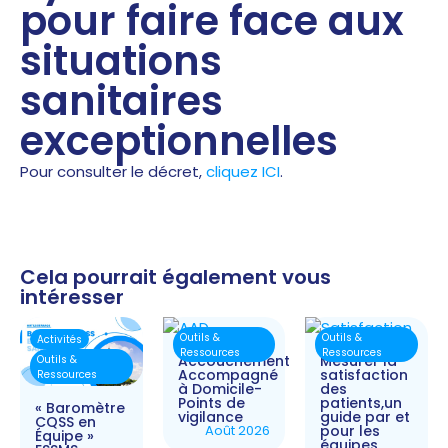
pour faire face aux
situations
sanitaires
exceptionnelles
Pour consulter le décret,
cliquez ICI
.
Cela pourrait également vous
intéresser
Outils &
Outils &
Activités
Ressources
Ressources
Accouchement
Mesurer la
Outils &
Accompagné
satisfaction
Ressources
à Domicile-
des
Points de
patients,un
« Baromètre
vigilance
guide par et
CQSS en
Août 2026
pour les
Équipe »
équipes