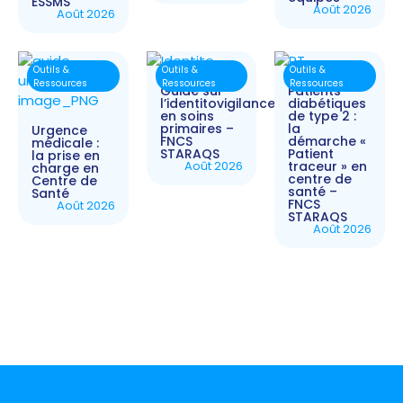
ESSMS
Août 2026
Août 2026
Outils &
Outils &
Outils &
Ressources
Ressources
Ressources
Guide sur
Patients
l’identitovigilance
diabétiques
en soins
de type 2 :
primaires –
la
Urgence
FNCS
démarche «
médicale :
STARAQS
Patient
la prise en
Août 2026
traceur » en
charge en
centre de
Centre de
santé –
Santé
FNCS
Août 2026
STARAQS
Août 2026