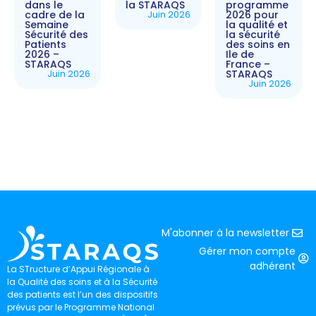
dans le
la STARAQS
programme
cadre de la
Juin 2026
2026 pour
Semaine
la qualité et
Sécurité des
la sécurité
Patients
des soins en
2026 –
Ile de
STARAQS
France –
Juin 2026
STARAQS
Juin 2026
M'abonner à la newsletter
Gérer mon compte
adhérent
La STructure d’Appui Régionale à
la Qualité des soins et à la Sécurité
des patients est l’un des dispositifs
prévus par le Programme National