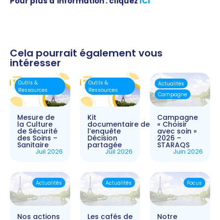
Pour plus d’information : cliquez
ICI
Cela pourrait également vous
intéresser
Outils &
Outils &
Actualités
Ressources
Ressources
Campagne
Mesure de
Kit
Campagne
la Culture
documentaire de
« Choisir
de Sécurité
l’enquête
avec soin »
des Soins –
Décision
2026 –
Sanitaire
partagée
STARAQS
Juil 2026
Juil 2026
Juin 2026
Actualités
Actualités
Focus
Nos actions
Les cafés de
Notre