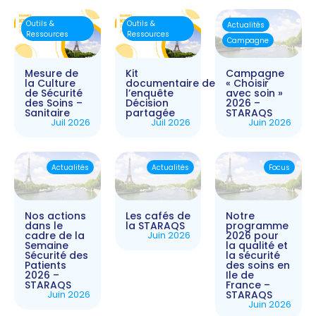
Outils &
Outils &
Actualités
Ressources
Ressources
Campagne
Mesure de
Kit
Campagne
la Culture
documentaire de
« Choisir
de Sécurité
l’enquête
avec soin »
des Soins –
Décision
2026 –
Sanitaire
partagée
STARAQS
Juil 2026
Juil 2026
Juin 2026
Actualités
Actualités
Focus
Nos actions
Les cafés de
Notre
dans le
la STARAQS
programme
cadre de la
Juin 2026
2026 pour
Semaine
la qualité et
Sécurité des
la sécurité
Patients
des soins en
2026 –
Ile de
STARAQS
France –
Juin 2026
STARAQS
Juin 2026