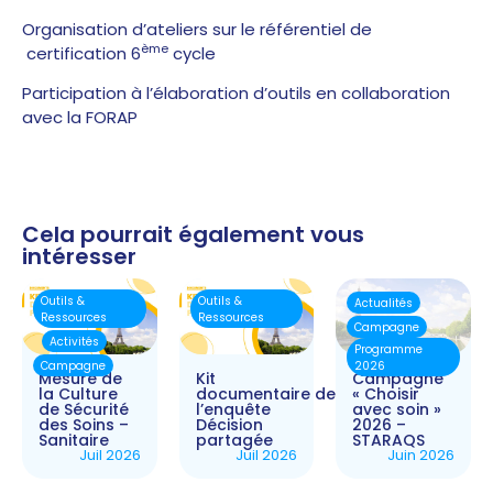
Organisation d’ateliers sur le référentiel de
ème
certification 6
cycle
Participation à l’élaboration d’outils en collaboration
avec la FORAP
Cela pourrait également vous
intéresser
Outils &
Outils &
Actualités
Ressources
Ressources
Campagne
Activités
Programme
Campagne
2026
Mesure de
Kit
Campagne
la Culture
documentaire de
« Choisir
de Sécurité
l’enquête
avec soin »
des Soins –
Décision
2026 –
Sanitaire
partagée
STARAQS
Juil 2026
Juil 2026
Juin 2026