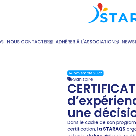
NOUS CONTACTER
ADHÉRER À L'ASSOCIATION
NEWSL
14 novembre 2022
Sanitaire
CERTIFICAT
d’expérien
une décisi
Dans le cadre de son progra
certification,
la STARAQS
org
attente de leur visite de certif