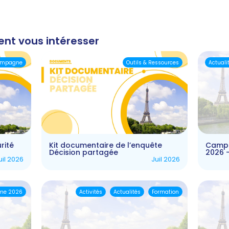
ent vous intéresser
mpagne
Outils & Ressources
Actuali
rité
Kit documentaire de l’enquête
Campa
Décision partagée
2026 
uil 2026
Juil 2026
me 2026
Activités
Actualités
Formation